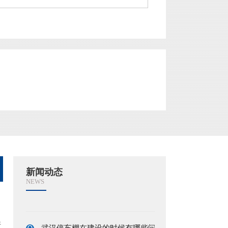
武汉钢结构停车棚的设计要求是什么
现在很多公共场所都建立的一个
崭新的车棚，这些停车棚外型简
单大方，给大家供给了一个遮阴
的地方。有这些停车棚，大家就
可以找到一个遮阳，歇息的地
武汉小区停车棚材料该如何选择
方。下面给大家介绍武汉钢结构
停车棚的设计要求是什么。 车
随着生活水平的提高，社会进程
棚...
的不断加快，城市建设包括商品
房的建设也在不断完善，而伴我
国汽车产业的高速发展，买车的
国人越来越多，相继也出现了新
武汉停车棚厂家介绍停车棚种类
的问题——停车，面对这些私家
新闻动态
车，一般小区都开始设置地下停
停车棚是有着很多种种类的，不
NEWS
车...
同的种类的停车棚有着不同的优
势，但是很多人对于这些停车棚
并没有很多的了解。而不同的停
车棚在使用的时候所要注意的方
武汉停车棚在建设的时候有哪些问题？
断