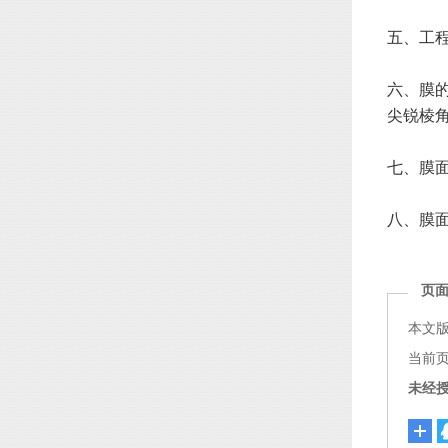
五、工
六、膜
尖锐棱
七、膜
八、膜
页
本文
当前页面链
未经