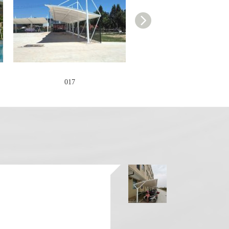
解张拉膜结构安装过程中都有哪
些事项是需要大家注意的吗?下面
详细为大家介绍： 膜结构本身是
武汉膜结构张拉棚要怎么维护呢
作为一种较为新型的结构形式，
该结构凭借着自身所具有的框...
现在武汉膜结构张拉棚的应用已
经可以说是非常普通的了，但是
我们可以看基于其表面的特殊处
理中所使用的膜材都是寿命较长
017
016
并且自洁性较好的材料，所以在
如何提高武汉小区停车棚制作标准
这样材料的使用之下，使得这些
膜结构建筑有别于我们较为常见...
随着社会经济的持续快速发展，
越来越多的私家车成为人们选购
的对象。人们消费能力的跃升，
一方面有效消化了过剩的产能，
另一方面也为能源节约创造了必
武汉充电桩车棚为什么被广泛的使用
要的条件。优化膜结构车棚制作
经验的提议，使我们在节能减排...
随着科技的进步，走在路上能看
见很多电动车，并且很多地方的
公交车也都变成了电动的了，同
时也修建了充电桩停车棚给电动
车充电，并且使用范围非常广
武汉小区停车棚质量怎么样？
泛，今天武汉充电桩车棚厂家就