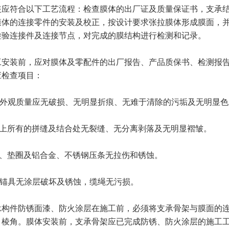
装应符合以下工艺流程：检查膜体的出厂证及质量保证书，支承
膜体的连接零件的安装及校正，按设计要求张拉膜体形成膜面，
检验连接件及连接节点，对完成的膜结构进行检测和记录。
工安装前，应对膜体及零配件的出厂报告、产品质保书、检测报
应检查项目：
体外观质量应无破损、无明显折痕、无难于清除的污垢及无明显色
体上所有的拼缝及结合处无裂缝、无分离剥落及无明显褶皱。
栓、垫圈及铝合金、不锈钢压条无拉伤和锈蚀。
、锚具无涂层破坏及锈蚀，缆绳无污损。
承构件防锈面漆、防火涂层在施工前，必须将支承骨架与膜面的
、棱角。膜体安装前，支承骨架应已完成防锈、防火涂层的施工