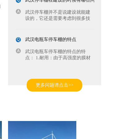
面，以及具有的特长都是不同
问
的。下面就由武汉停车棚厂家来
武汉停车棚并不是说建设就能建
带...
设的，它还是需要考虑到很多技
术问题的，这些问题是我们需要
考虑的，那么都有什么问题呢?下
面一起来了解下吧。 1.在安装膜
武汉电瓶车停车棚的特点
结构时要严格按照固定程序，安
装包括三部分，一是展开，...
武汉电瓶车停车棚的特点的特
点： 1.耐用：由于高强度的膜材
出现，再加上张拉技术的应用，
使膜结构车棚抵御风雨的能力是
一般雨蓬之类不可比拟的。有的
武汉停车棚的好处都有哪些？
车棚采用永久性膜材，可使用
更多问题请点击>>
三、四十年。特别是遇到剧烈的...
现在武汉停车棚在我们生活中出
现的越来越多，那么大家是否了
解停车棚的好处都有哪些吗?下面
小编为大家详细介绍： 一：施工
过程无污染，更环保：在膜材的
武汉钢结构停车棚安装要注意什么？
制作和施工过程中现场无噪声，
无环境污染百度网站优化，...
武汉钢结构停车棚在我们生活中
被广泛的应用，那么大家是否了