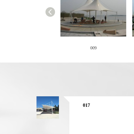
010
009
017