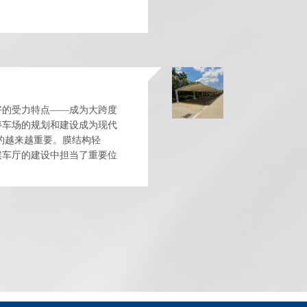
来讲讲为什么被广泛的使用。 1...
武汉小区停车棚，隔热挡雨
凉棚式光伏雨棚许多人的楼顶都
闲置着没有用。停车棚的使用寿
命：耐力板使用工程塑料生产，
质保十年以上，传统塑料雨棚使
武汉充电桩车棚的维护方法您知道吗？
用1年，就出现裂痕及破洞，如果
台风经过，基本上就倒的倒，塌...
现在人们的生活水平变得很好
好的受力特点——成为大跨度
了，所以人们在生活上更加注重
停车场的规划和建设成为现代
环保，以前的时候家用车辆一般
的越来越重要。膜结构轻
都为汽油车，现在各大汽车厂商
候车厅的建设中担当了重要位
为了能吸引更多人来购买汽车，
武汉钢结构停车棚的设计要求是什么
推出了电动汽车，还有可以既可
等基本功能外,并有较好的
以使用电能、汽油的新型汽车，
现在很多公共场所都建立的一个
这...
崭新的车棚，这些停车棚外型简
单大方，给大家供给了一个遮阴
的地方。有这些停车棚，大家就
可以找到一个遮阳，歇息的地
武汉小区停车棚材料该如何选择
方。下面给大家介绍武汉钢结构
停车棚的设计要求是什么。 车
随着生活水平的提高，社会进程
棚...
的不断加快，城市建设包括商品
房的建设也在不断完善，而伴我