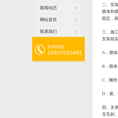
二、安
新闻动态
膜体和
固定，
网站首页
联系我们
三、施
安装前
咨询热线
15827033491
A．膜
B．膜
C．螺
D．索
四、支
无毛刺